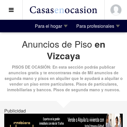
Para el hogar
Para profesionales
Anuncios de Piso
en
Vizcaya
PISOS DE OCASIÓN
: En esta sección podrás publicar
anuncios gratis
y te encontraras más de
Mil anuncios
de
segunda mano
y
pisos en alquiler
que le ayudará a alquilar o
vender un piso entre particulares. Pisos de particulares,
inmobiliarias y bancos.
Pisos de segunda mano
y nuevos.
Publicidad