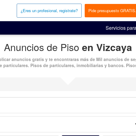
¿Eres un profesional, registrate?
Pide presupuesto GRATIS
Servicios para
Anuncios de Piso
en Vizcaya
blicar
anuncios gratis
y te encontraras más de
Mil anuncios
de
se
e particulares. Pisos de particulares, inmobiliarias y bancos.
Piso