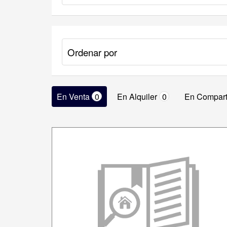
En Venta
0
En Alquiler
0
En Compart