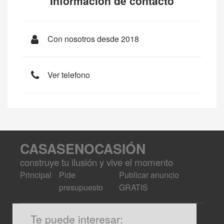
Información de contacto
Con nosotros desde 2018
Ver telefono
CASASENOCASIÓN
construye tu ilusión y vive el momento
Principal
Pide
Publicar anuncio
presupuesto
GRATIS
Te puede interesar: