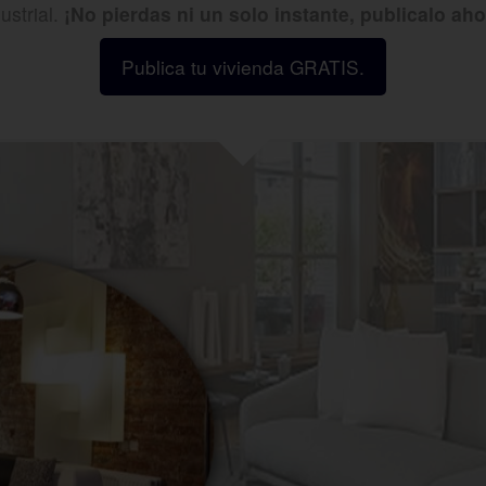
ustrial.
¡No pierdas ni un solo instante, publicalo aho
Publica tu vivienda GRATIS.