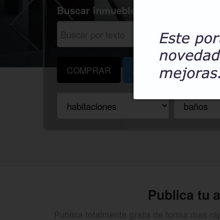
Buscar inmuebles
COMPRAR
ALQUILAR
COM
Publica tu 
Publica totalmente gratis de forma mas rápid