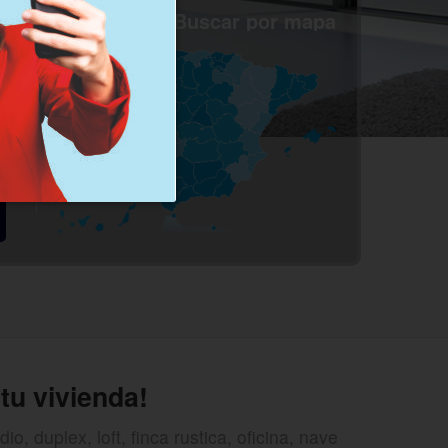
Buscar por mapa
tu vivienda!
o, duplex, loft, finca rustica, oficina, nave