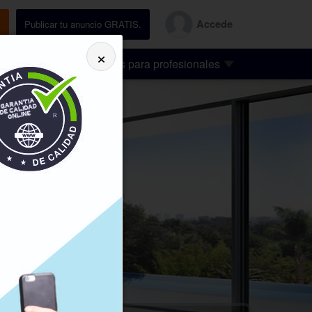
Accede
.
Publicar tu anuncio GRATIS.
×
 el hogar
Servicios para profesionales