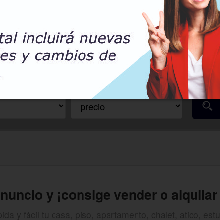
Anuncios de toda España
PARTIR
VACACIONAL
anuncio y
¡consige vender o alquilar 
a y fácil tu casa, piso, apartamento, chalet, atico, estudi