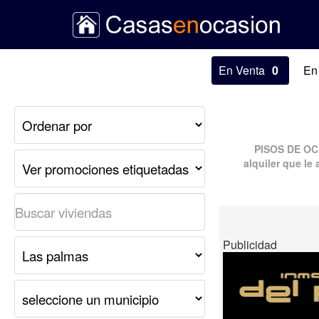
En Venta
0
En
PISOS DE O
alquiler
que le 
Publicidad