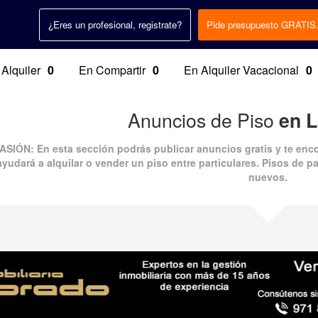
¿Eres un profesional, registrate?
Pide presupuesto GRATIS
 Alquiler
0
En Compartir
0
En Alquiler Vacacional
0
Anuncios de Piso
en 
CASIÓN
: En esta sección podrás publicar
anuncios gratis
y te enc
ayudará a alquilar o vender un piso entre particulares. Pisos de pa
nuevos.