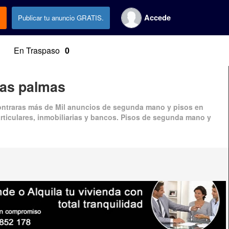
Accede
.
Publicar tu anuncio GRATIS.
En Traspaso
0
Las palmas
ontraras más de
Mil anuncios
de
segunda mano
y
pisos en
rticulares, inmobiliarias y bancos.
Pisos de segunda mano
y