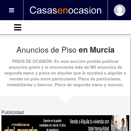
Anuncios de Piso
en Murcia
PISOS DE OCASIÓN
: En esta sección podrás publicar
anuncios gratis
y te encontraras más de
Mil anuncios
de
segunda mano
y
pisos en alquiler
que le ayudará a alquilar o
vender un piso entre particulares. Pisos de particulares,
inmobiliarias y bancos.
Pisos de segunda mano
y nuevos.
Publicidad