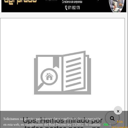
×
Ups, Hemos mirado por
Solicitamos su permiso para obtener datos estadísticos de su navegación
Más
todas partes pero... no
en esta web, en cumplimiento del Real Decreto-ley 13/2012. Si continúa
OK
|
información