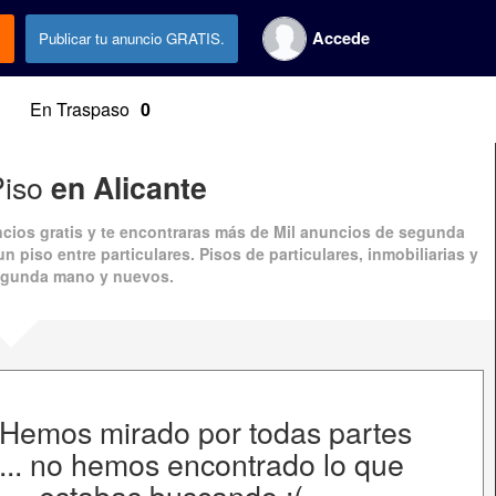
Accede
.
Publicar tu anuncio GRATIS.
En Traspaso
0
Piso
en Alicante
cios gratis
y te encontraras más de
Mil anuncios
de
segunda
n piso entre particulares. Pisos de particulares, inmobiliarias y
egunda mano
y nuevos.
 Hemos mirado por todas partes
... no hemos encontrado lo que
estabas buscando :(