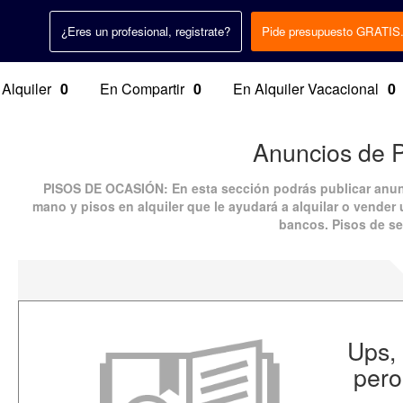
¿Eres un profesional, registrate?
Pide presupuesto GRATIS
 Alquiler
0
En Compartir
0
En Alquiler Vacacional
0
Anuncios de 
PISOS DE OCASIÓN
: En esta sección podrás publicar
anun
mano
y
pisos en alquiler
que le ayudará a alquilar o vender u
bancos.
Pisos de s
Ups,
pero