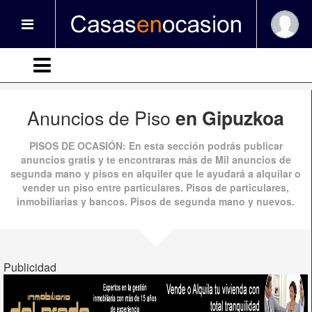
Anuncios de Piso
en Gipuzkoa
PISOS DE OCASIÓN
: En esta sección podrás publicar
anuncios gratis
y te encontraras más de
Mil anuncios
de
segunda mano
y
pisos en alquiler
que le ayudará a alquilar o
vender un piso entre particulares. Pisos de particulares,
inmobiliarias y bancos.
Pisos de segunda mano
y nuevos.
Publicidad