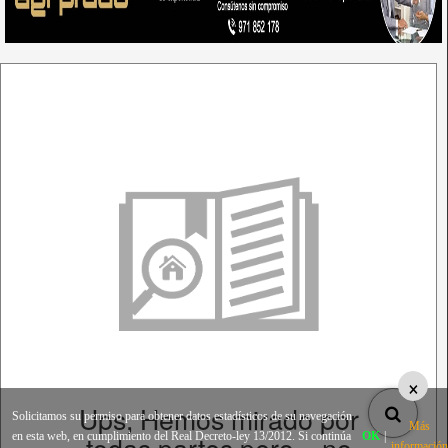
×
Ups, Hemos mirado por
Solicitamos su permiso para obtener datos estadísticos de su navegación
Más
todas partes pero... no
en esta web, en cumplimiento del Real Decreto-ley 13/2012. Si continúa
OK
|
información