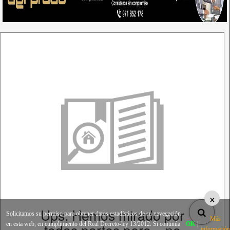
×
Ups, Hemos mirado por
Solicitamos su permiso para obtener datos estadísticos de su navegación
Más
todas partes pero... no
en esta web, en cumplimiento del Real Decreto-ley 13/2012. Si continúa
OK
|
información