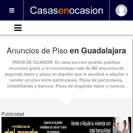
Anuncios de Piso
en Guadalajara
PISOS DE OCASIÓN
: En esta sección podrás publicar
anuncios gratis
y te encontraras más de
Mil anuncios
de
segunda mano
y
pisos en alquiler
que le ayudará a alquilar o
vender un piso entre particulares. Pisos de particulares,
inmobiliarias y bancos.
Pisos de segunda mano
y nuevos.
Publicidad