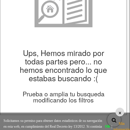
Ups, Hemos mirado por
todas partes pero... no
hemos encontrado lo que
estabas buscando :(
Prueba o amplia tu busqueda
modificando los filtros
×
Solicitamos su permiso para obtener datos estadísticos de su navegación
Más
en esta web, en cumplimiento del Real Decreto-ley 13/2012. Si continúa
OK
|
información