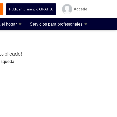
Accede
.
Publicar tu anuncio GRATIS.
 el hogar
Servicios para profesionales
ublicado!
usqueda