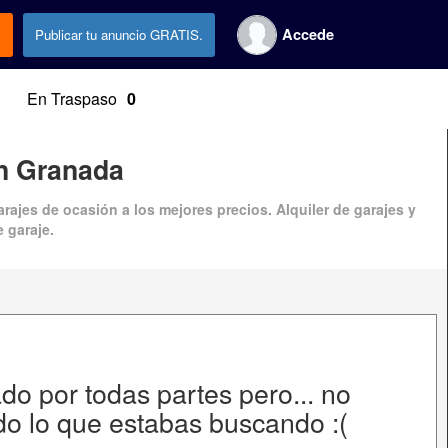
Accede
.
Publicar tu anuncio GRATIS.
En Traspaso
0
n Granada
ajes de ocasión a los mejores precios. Alquiler de garajes y
 garaje.
o por todas partes pero... no
o lo que estabas buscando :(