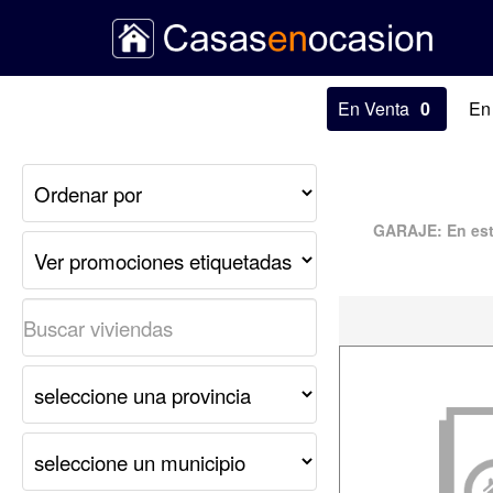
En Venta
0
En
GARAJE:
En est