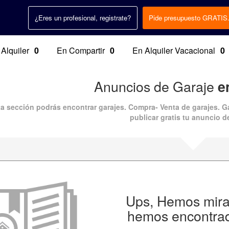
¿Eres un profesional, registrate?
Pide presupuesto GRATIS
 Alquiler
0
En Compartir
0
En Alquiler Vacacional
0
Anuncios de Garaje
e
a sección podrás encontrar garajes. Compra- Venta de garajes. Gar
publicar gratis tu anuncio de
Ups, Hemos mirad
hemos encontrad