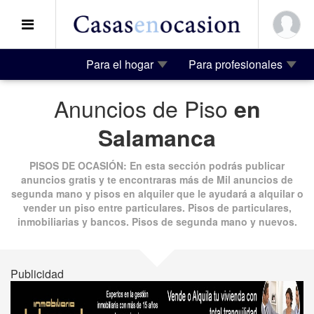
Para el hogar
Para profesionales
Anuncios de Piso
en
Salamanca
PISOS DE OCASIÓN
: En esta sección podrás publicar
anuncios gratis
y te encontraras más de
Mil anuncios
de
segunda mano
y
pisos en alquiler
que le ayudará a alquilar o
vender un piso entre particulares. Pisos de particulares,
inmobiliarias y bancos.
Pisos de segunda mano
y nuevos.
Publicidad