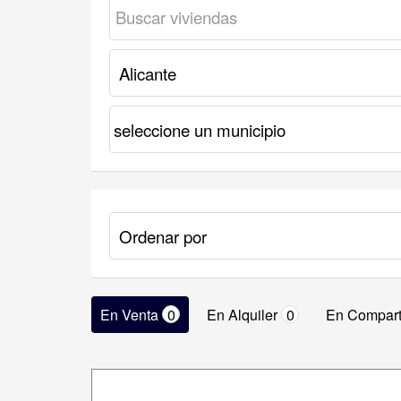
En Venta
0
En Alquiler
0
En Compart