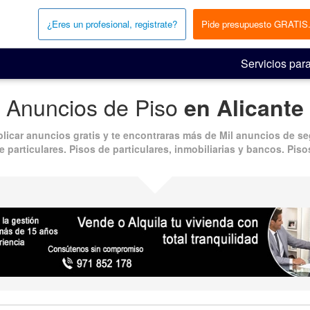
¿Eres un profesional, registrate?
Pide presupuesto GRATIS
Servicios para
Anuncios de Piso
en Alicante
blicar
anuncios gratis
y te encontraras más de
Mil anuncios
de
se
e particulares. Pisos de particulares, inmobiliarias y bancos.
Piso