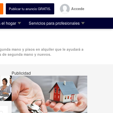
Accede
.
Publicar tu anuncio GRATIS.
 el hogar
Servicios para profesionales
gunda mano
y
pisos en alquiler
que le ayudará a
s de segunda mano
y nuevos.
Publicidad