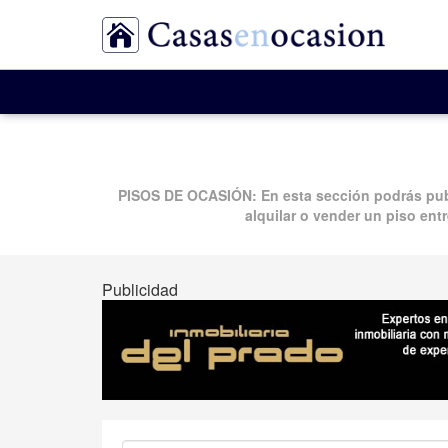
PISOS DE OCASIÓN
: En esta sección podrás pu
alquilar o vender un piso entr
Publicidad