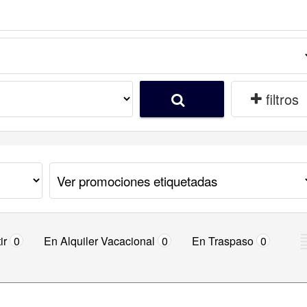
filtros
ir
0
En Alquiler Vacacional
0
En Traspaso
0