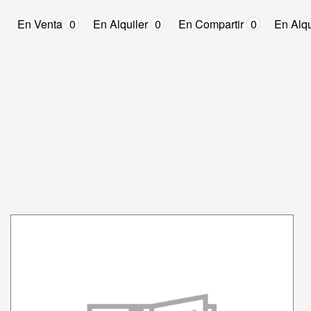
En Venta
0
En Alquiler
0
En Compartir
0
En Alqu