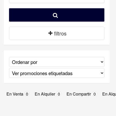
filtros
En Venta
0
En Alquiler
0
En Compartir
0
En Alqu