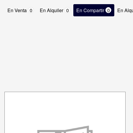
En Venta
0
En Alquiler
0
En Compartir
0
En Alqu