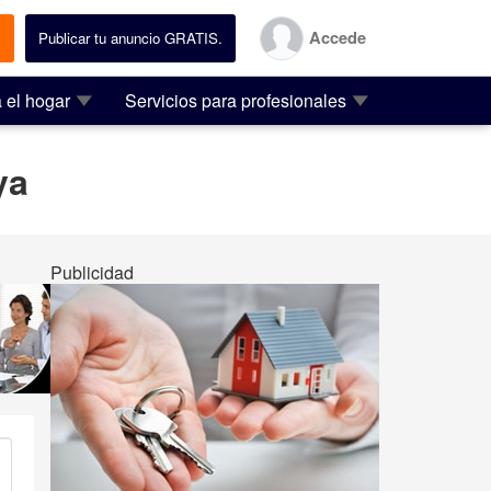
Accede
.
Publicar tu anuncio GRATIS.
 el hogar
Servicios para profesionales
ya
Publicidad