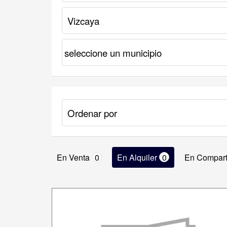
En Venta
0
En Alquiler
0
En Compart