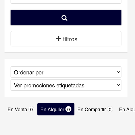
filtros
En Venta
0
En Alquiler
0
En Compartir
0
En Alqu