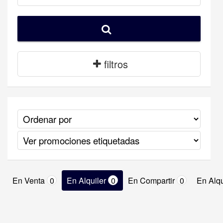
filtros
En Venta
0
En Alquiler
0
En Compartir
0
En Alqu