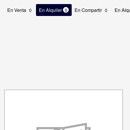
En Venta
0
En Alquiler
0
En Compartir
0
En Alqu