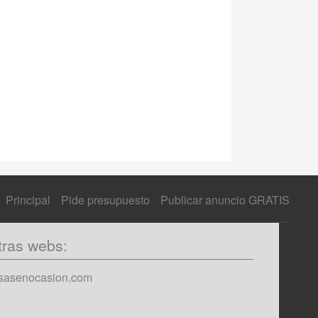
Principal
Pide presupuesto
Publicar anuncio GRATIS
tras webs:
sasenocasion.com