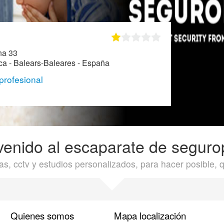
na 33
a - Balears-Baleares - España
 profesional
venido al escaparate de seguro
ctv y estudios personalizados, para hacer posible, que
Quienes somos
Mapa localización