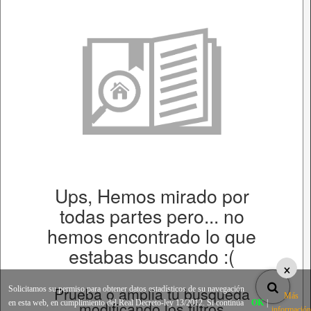
Ups, Hemos mirado por
todas partes pero... no
hemos encontrado lo que
estabas buscando :(
×
Prueba o amplia tu busqueda
Solicitamos su permiso para obtener datos estadísticos de su navegación
Más
en esta web, en cumplimiento del Real Decreto-ley 13/2012. Si continúa
modificando los filtros
OK
|
información