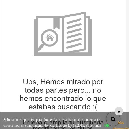
Ups, Hemos mirado por
todas partes pero... no
hemos encontrado lo que
estabas buscando :(
×
Prueba o amplia tu busqueda
Solicitamos su permiso para obtener datos estadísticos de su navegación
Más
en esta web, en cumplimiento del Real Decreto-ley 13/2012. Si continúa
modificando los filtros
OK
|
información