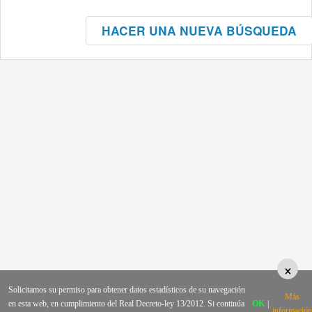
HACER UNA NUEVA BÚSQUEDA
×
Solicitamos su permiso para obtener datos estadísticos de su navegación
Más
en esta web, en cumplimiento del Real Decreto-ley 13/2012. Si continúa
OK
|
información