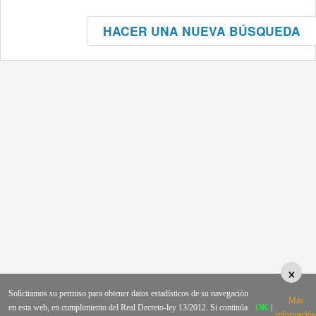
HACER UNA NUEVA BÚSQUEDA
×
Solicitamos su permiso para obtener datos estadísticos de su navegación
Más
en esta web, en cumplimiento del Real Decreto-ley 13/2012. Si continúa
OK
|
información