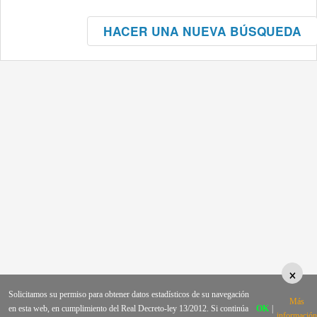
HACER UNA NUEVA BÚSQUEDA
×
Solicitamos su permiso para obtener datos estadísticos de su navegación
Más
en esta web, en cumplimiento del Real Decreto-ley 13/2012. Si continúa
OK
|
información