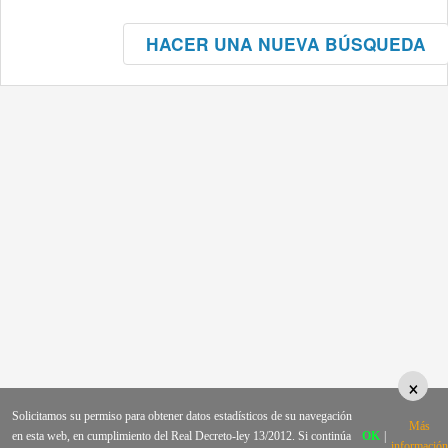
HACER UNA NUEVA BÚSQUEDA
×
Solicitamos su permiso para obtener datos estadísticos de su navegación
Más
en esta web, en cumplimiento del Real Decreto-ley 13/2012. Si continúa
OK
|
información