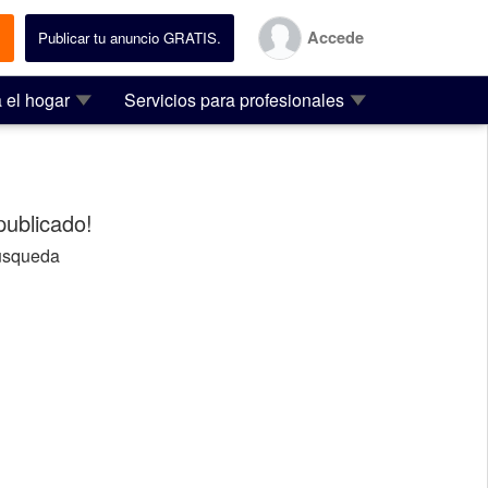
Accede
.
Publicar tu anuncio GRATIS.
 el hogar
Servicios para profesionales
ublicado!
usqueda