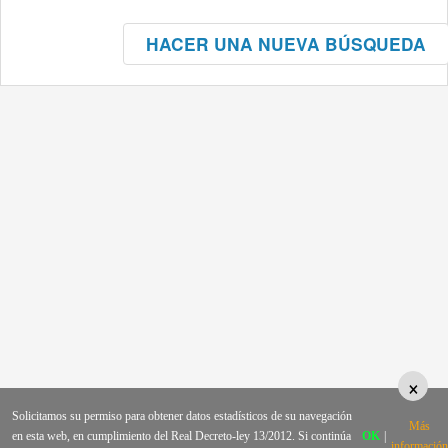
HACER UNA NUEVA BÚSQUEDA
×
Solicitamos su permiso para obtener datos estadísticos de su navegación
Más
en esta web, en cumplimiento del Real Decreto-ley 13/2012. Si continúa
OK
|
información