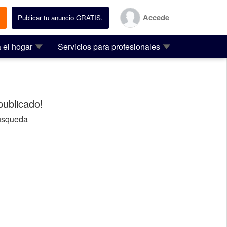
Accede
.
Publicar tu anuncio GRATIS.
 el hogar
Servicios para profesionales
ublicado!
usqueda