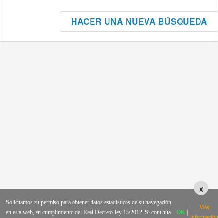
HACER UNA NUEVA BÚSQUEDA
×
Solicitamos su permiso para obtener datos estadísticos de su navegación
Más
en esta web, en cumplimiento del Real Decreto-ley 13/2012. Si continúa
OK
|
información