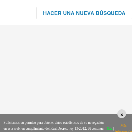
HACER UNA NUEVA BÚSQUEDA
×
Solicitamos su permiso para obtener datos estadísticos de su navegación
Más
en esta web, en cumplimiento del Real Decreto-ley 13/2012. Si continúa
OK
|
información