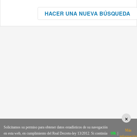
HACER UNA NUEVA BÚSQUEDA
×
Solicitamos su permiso para obtener datos estadísticos de su navegación
Más
en esta web, en cumplimiento del Real Decreto-ley 13/2012. Si continúa
OK
|
información