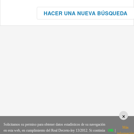
HACER UNA NUEVA BÚSQUEDA
×
Solicitamos su permiso para obtener datos estadísticos de su navegación
Más
en esta web, en cumplimiento del Real Decreto-ley 13/2012. Si continúa
OK
|
información