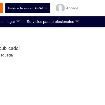
Accede
.
Publicar tu anuncio GRATIS.
 el hogar
Servicios para profesionales
ublicado!
usqueda