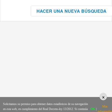
HACER UNA NUEVA BÚSQUEDA
×
Solicitamos su permiso para obtener datos estadísticos de su navegación
Más
en esta web, en cumplimiento del Real Decreto-ley 13/2012. Si continúa
OK
|
información