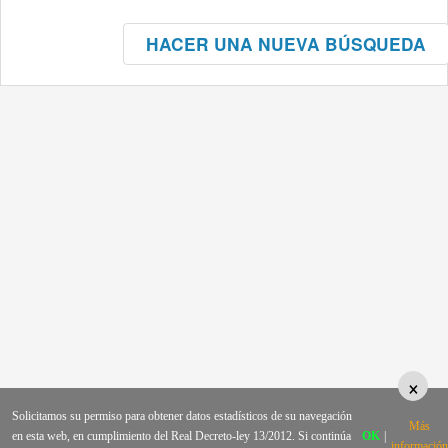
HACER UNA NUEVA BÚSQUEDA
×
Solicitamos su permiso para obtener datos estadísticos de su navegación
Más
en esta web, en cumplimiento del Real Decreto-ley 13/2012. Si continúa
OK
|
información