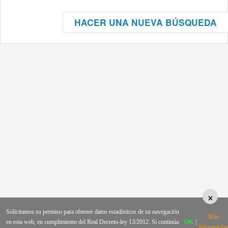
HACER UNA NUEVA BÚSQUEDA
×
Solicitamos su permiso para obtener datos estadísticos de su navegación
Más
en esta web, en cumplimiento del Real Decreto-ley 13/2012. Si continúa
OK
|
información