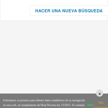
HACER UNA NUEVA BÚSQUEDA
×
Solicitamos su permiso para obtener datos estadísticos de su navegación
Más
en esta web, en cumplimiento del Real Decreto-ley 13/2012. Si continúa
OK
|
información