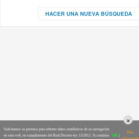
HACER UNA NUEVA BÚSQUEDA
×
Solicitamos su permiso para obtener datos estadísticos de su navegación
Más
en esta web, en cumplimiento del Real Decreto-ley 13/2012. Si continúa
OK
|
información