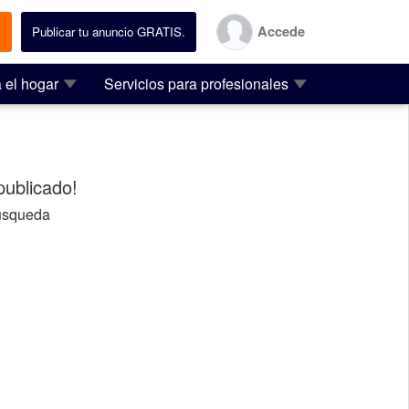
Accede
.
Publicar tu anuncio GRATIS.
 el hogar
Servicios para profesionales
ublicado!
usqueda