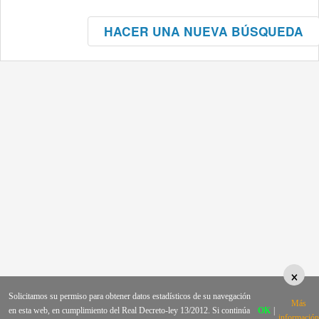
HACER UNA NUEVA BÚSQUEDA
×
Solicitamos su permiso para obtener datos estadísticos de su navegación
Más
en esta web, en cumplimiento del Real Decreto-ley 13/2012. Si continúa
OK
|
información