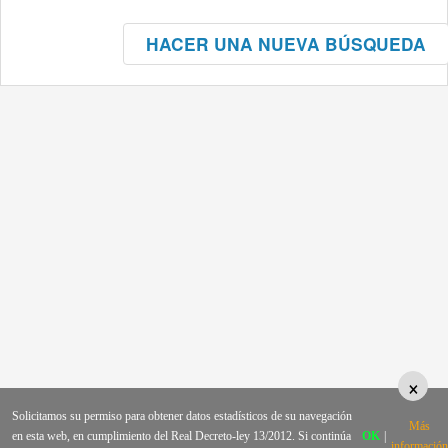
HACER UNA NUEVA BÚSQUEDA
×
Solicitamos su permiso para obtener datos estadísticos de su navegación
Más
en esta web, en cumplimiento del Real Decreto-ley 13/2012. Si continúa
OK
|
información