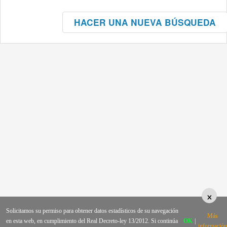
HACER UNA NUEVA BÚSQUEDA
×
Solicitamos su permiso para obtener datos estadísticos de su navegación
Más
en esta web, en cumplimiento del Real Decreto-ley 13/2012. Si continúa
OK
|
información