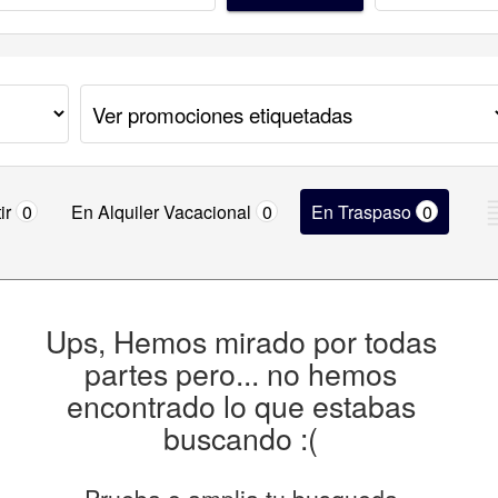
ir
0
En Alquiler Vacacional
0
En Traspaso
0
Ups, Hemos mirado por todas
partes pero... no hemos
encontrado lo que estabas
buscando :(