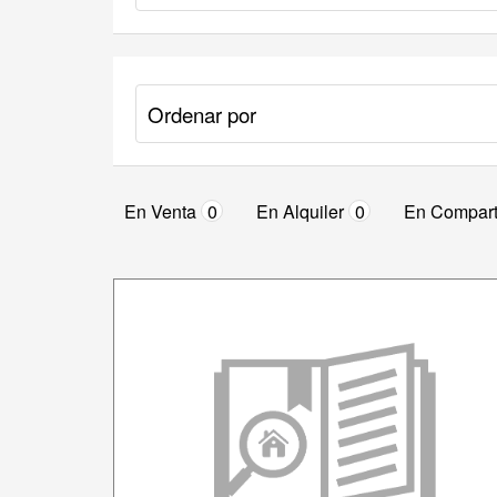
En Venta
0
En Alquiler
0
En Compart