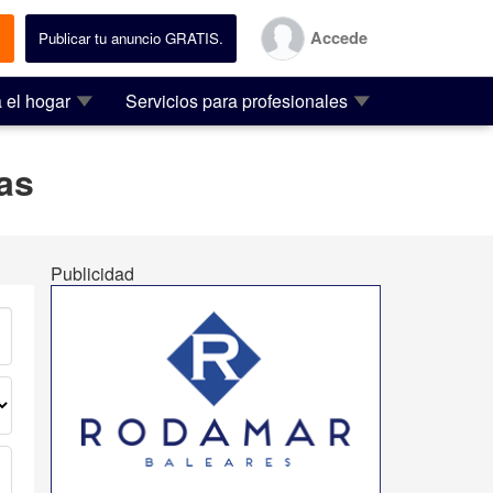
Accede
.
Publicar tu anuncio GRATIS.
 el hogar
Servicios para profesionales
as
Publicidad