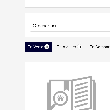
En Venta
0
En Alquiler
0
En Compart