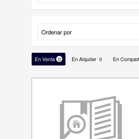
En Venta
0
En Alquiler
0
En Compart