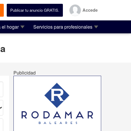
Accede
.
Publicar tu anuncio GRATIS.
 el hogar
Servicios para profesionales
ia
Publicidad