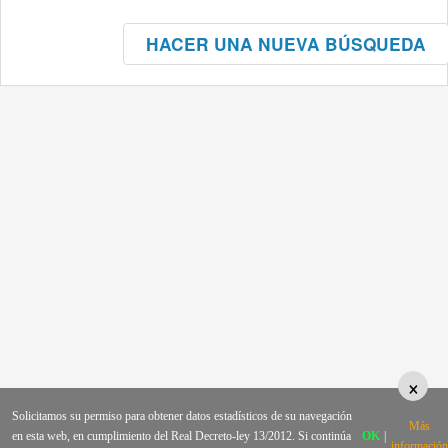
HACER UNA NUEVA BÚSQUEDA
×
Solicitamos su permiso para obtener datos estadísticos de su navegación
Más
en esta web, en cumplimiento del Real Decreto-ley 13/2012. Si continúa
OK
|
información